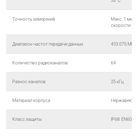
50°C
Точность измерений
Макс. 1 мкм 
скорости из
Диапазон частот передачи данных
433.075 МГц 
Количество радиоканалов
64
Разнос каналов
25 кГц
Материал корпуса
Нержавеюща
Класс защиты
IP68: EN6052