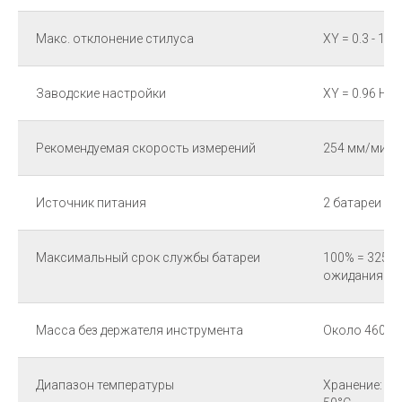
Макс. отклонение стилуса
XY = 0.3 - 1.4 
Заводские настройки
XY = 0.96 Н, Z
Рекомендуемая скорость измерений
254 мм/мин -
Источник питания
2 батареи (3,
Максимальный срок службы батареи
100% = 325 ч
ожидания = 2
Масса без держателя инструмента
Около 460 г
Диапазон температуры
Хранение: 5°C