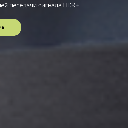
ией передачи сигнала HDR+
ие